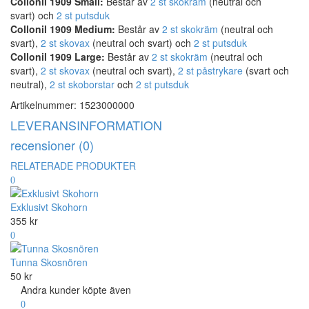
Collonil 1909 Small:
Består av
2 st skokräm
(neutral och
svart) och
2 st putsduk
Collonil 1909 Medium:
Består av
2 st skokräm
(neutral och
svart),
2 st skovax
(neutral och svart) och
2 st putsduk
Collonil 1909 Large:
Består av
2 st skokräm
(neutral och
svart),
2 st skovax
(neutral och svart),
2 st påstrykare
(svart och
neutral),
2 st skoborstar
och
2 st putsduk
Artikelnummer:
1523000000
LEVERANSINFORMATION
recensioner (0)
RELATERADE PRODUKTER
Exklusivt Skohorn
355 kr
Tunna Skosnören
50 kr
Andra kunder köpte även