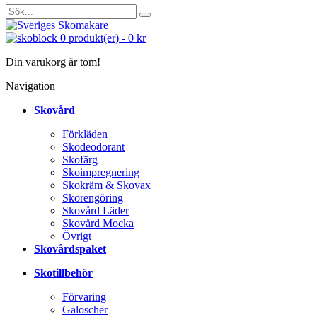
0
produkt(er)
-
0 kr
Din varukorg är tom!
Navigation
Skovård
Förkläden
Skodeodorant
Skofärg
Skoimpregnering
Skokräm & Skovax
Skorengöring
Skovård Läder
Skovård Mocka
Övrigt
Skovårdspaket
Skotillbehör
Förvaring
Galoscher