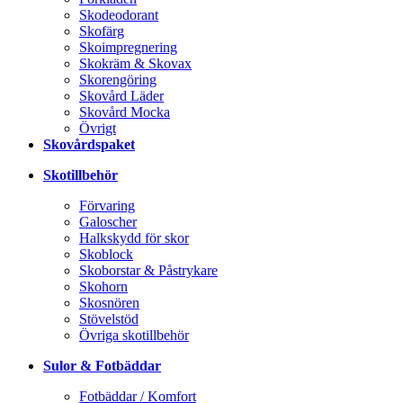
Skodeodorant
Skofärg
Skoimpregnering
Skokräm & Skovax
Skorengöring
Skovård Läder
Skovård Mocka
Övrigt
Skovårdspaket
Skotillbehör
Förvaring
Galoscher
Halkskydd för skor
Skoblock
Skoborstar & Påstrykare
Skohorn
Skosnören
Stövelstöd
Övriga skotillbehör
Sulor & Fotbäddar
Fotbäddar / Komfort