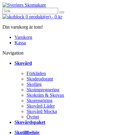
0
produkt(er)
-
0 kr
Din varukorg är tom!
Varukorg
Kassa
Navigation
Skovård
Förkläden
Skodeodorant
Skofärg
Skoimpregnering
Skokräm & Skovax
Skorengöring
Skovård Läder
Skovård Mocka
Övrigt
Skovårdspaket
Skotillbehör