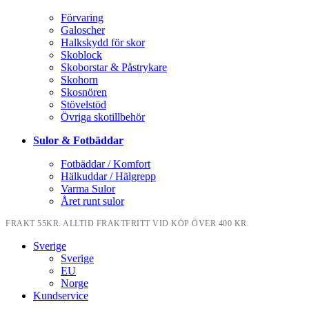
Förvaring
Galoscher
Halkskydd för skor
Skoblock
Skoborstar & Påstrykare
Skohorn
Skosnören
Stövelstöd
Övriga skotillbehör
Sulor & Fotbäddar
Fotbäddar / Komfort
Hälkuddar / Hälgrepp
Varma Sulor
Året runt sulor
FRAKT 55KR. ALLTID FRAKTFRITT VID KÖP ÖVER 400 KR.
Sverige
Sverige
EU
Norge
Kundservice