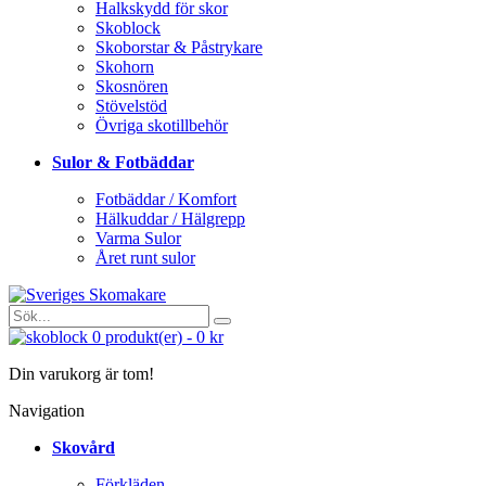
Halkskydd för skor
Skoblock
Skoborstar & Påstrykare
Skohorn
Skosnören
Stövelstöd
Övriga skotillbehör
Sulor & Fotbäddar
Fotbäddar / Komfort
Hälkuddar / Hälgrepp
Varma Sulor
Året runt sulor
0
produkt(er)
-
0 kr
Din varukorg är tom!
Navigation
Skovård
Förkläden