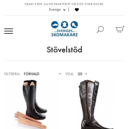
FRAKT 55KR. ALLTID FRAKTFRITT VID KÖP ÖVER 400 KR.
Sverige
Stövelstöd
FILTRERA:
VISA:
Stövelstöd Ceder
255 kr
Produkt: Stövelstöd i cederträ som förlänger
livslängden på stövlar samtidigt som det behål