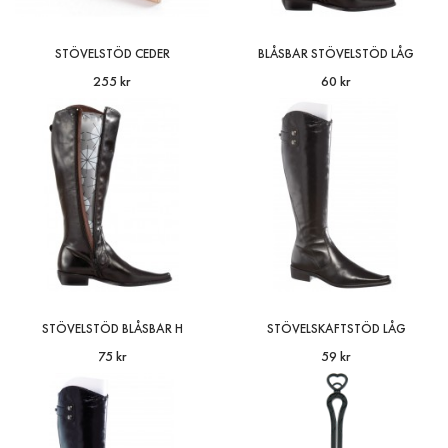
forme..
STÖVELSTÖD CEDER
BLÅSBAR STÖVELSTÖD LÅG
255 kr
60 kr
LÄGG I
VARUKORG
Blåsbar Stövelstöd Låg
60 kr
Produkt: Uppblåsbart stövelstöd som spänner 
och bevarar stövelskaftets form. Gör att du
undviker ..
STÖVELSTÖD BLÅSBAR H
STÖVELSKAFTSTÖD LÅG
75 kr
59 kr
LÄGG I
VARUKORG