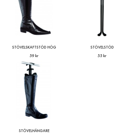
Stövelstöd Blåsbar H
75 kr
Produkt: Uppblåsbart stövelstöd som spänner 
och bevarar stövelskaftets form. Gör att du
STÖVELSKAFTSTÖD HÖG
STÖVELSTÖD
undviker ..
59 kr
55 kr
LÄGG I
VARUKORG
Stövelskaftstöd Låg
59 kr
Produkt: Stövelskaftstöd för låga stövlar,
STÖVELHÄNGARE
används för att behålla formen och för att