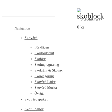
0
produkt(er)
-
0 kr
Navigation
Skovård
Förkläden
Skodeodorant
Skofärg
Skoimpregnering
Skokräm & Skovax
Skorengöring
Skovård Läder
Skovård Mocka
Övrigt
Skovårdspaket
Skotillbehör