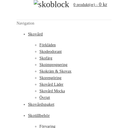
0 kr
0
produkt(er)
-
Navigation
Skovård
Förkläden
Skodeodorant
Skofärg
Skoimpregnering
Skokräm & Skovax
Skorengöring
Skovård Läder
Skovård Mocka
Övrigt
Skovårdspaket
Skotillbehör
Förvaring