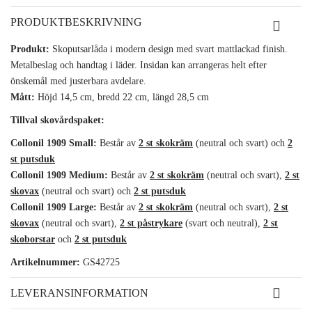
PRODUKTBESKRIVNING
Produkt:
Skoputsarlåda i modern design med svart mattlackad finish.
Metalbeslag och handtag i läder. Insidan kan arrangeras helt efter
önskemål med justerbara avdelare.
Mått:
Höjd 14,5 cm, bredd 22 cm, längd 28,5 cm
Tillval skovårdspaket:
Collonil 1909 Small:
Består av
2 st skokräm
(neutral och svart) och
2
st putsduk
Collonil 1909 Medium:
Består av
2 st skokräm
(neutral och svart),
2 st
skovax
(neutral och svart) och
2 st putsduk
Collonil 1909 Large:
Består av
2 st skokräm
(neutral och svart),
2 st
skovax
(neutral och svart),
2 st påstrykare
(svart och neutral),
2 st
skoborstar
och
2 st putsduk
Artikelnummer:
GS42725
LEVERANSINFORMATION