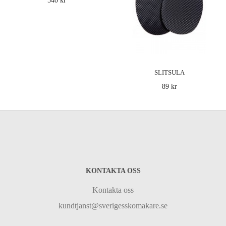
540 kr
SLITSULA
89 kr
KONTAKTA OSS
Kontakta oss
kundtjanst@sverigesskomakare.se