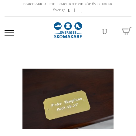
FRAKT 55KR. ALLTID FRAKTFRITT VID KÖP ÖVER 400 KR.
Sverige