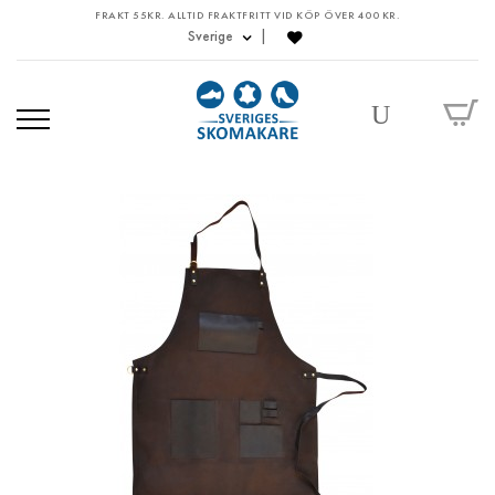
FRAKT 55KR. ALLTID FRAKTFRITT VID KÖP ÖVER 400 KR.
Sverige