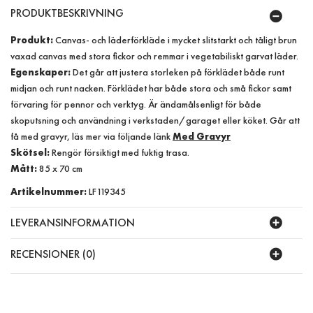
PRODUKTBESKRIVNING
Produkt:
Canvas- och läderförkläde i mycket slitstarkt och tåligt brun
vaxad canvas med stora fickor och remmar i vegetabiliskt garvat läder.
Egenskaper:
Det går att justera storleken på förklädet både runt
midjan och runt nacken. Förklädet har både stora och små fickor samt
förvaring för pennor och verktyg. Är ändamålsenligt för både
skoputsning och användning i verkstaden/garaget eller köket. Går att
få med gravyr, läs mer via följande länk
Med Gravyr
Skötsel:
Rengör försiktigt med fuktig trasa.
Mått:
85 x 70 cm
Artikelnummer:
LF119345
LEVERANSINFORMATION
RECENSIONER (0)