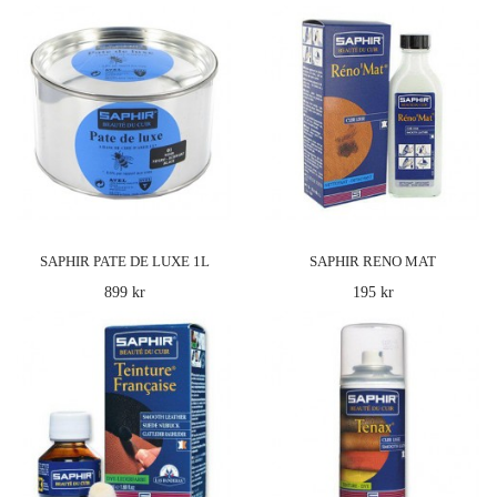
LÄGG I
VARUKORG
Saphir Läderfett
135 kr
Produkt: Saphir Sport Loisir Outdoor är en
läderfett som är speciellt utvecklad för
SAPHIR PATE DE LUXE 1L
SAPHIR RENO MAT
impregneri..
899 kr
195 kr
LÄGG I
VARUKORG
Saphir Mockaborste
180 kr