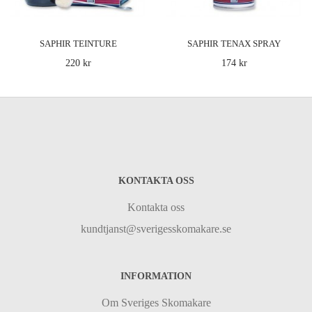
Produkt: Rågummiborste från Saphir, passar
SAPHIR TEINTURE
SAPHIR TENAX SPRAY
utmärkt för rengöring av både mocka- och
220 kr
174 kr
nubuckskor...
LÄGG I
VARUKORG
Saphir Omnidaim
KONTAKTA OSS
198 kr
Kontakta oss
kundtjanst@sverigesskomakare.se
Produkt: Saphirs Omnidaim är Saphirs egna
rengöringsmedel för mocka, nubuck och textilie
som rengö..
INFORMATION
Om Sveriges Skomakare