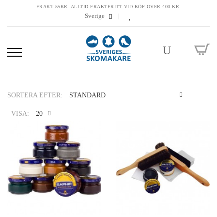
FRAKT 55KR. ALLTID FRAKTFRITT VID KÖP ÖVER 400 KR.
Sverige
SORTERA EFTER:
VISA:
Saphir Créme Surfine
115 kr
Produkt: Skokräm i glasburk, tillgänglig i 70 ol
kulörer.Egenskaper: Återfärgar, polerar, återfet.