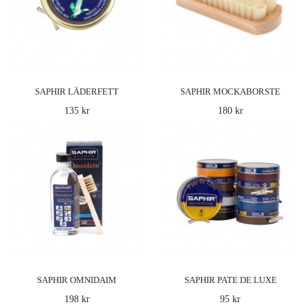
Produkt: Saphir Créme de Luxe skokräm med
påstrykare som återfärgar, återfettar och
impregnerar..
SAPHIR LÄDERFETT
SAPHIR MOCKABORSTE
135 kr
180 kr
LÄGG I
VARUKORG
Saphir Créme Universelle
170 kr
Produkt: Läderkräm för alla typer av skinn och
läder (ej matta ytor såsom mocka och nubuck).
För väs..
SAPHIR OMNIDAIM
SAPHIR PATE DE LUXE
198 kr
95 kr