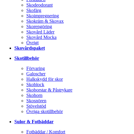
Skodeodorant
Skofärg
Skoimpregnering
Skokräm & Skovax
Skorengöring
Skovård Läder
Skovård Mocka
Övrigt
Skovårdspaket
Skotillbehör
Förvaring
Galoscher
Halkskydd för skor
Skoblock
Skoborstar & Påstrykare
Skohorn
Skosnören
Stövelstöd
Övriga skotillbehör
Sulor & Fotbäddar
Fotbäddar / Komfort