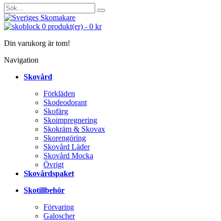
0
produkt(er)
-
0 kr
Din varukorg är tom!
Navigation
Skovård
Förkläden
Skodeodorant
Skofärg
Skoimpregnering
Skokräm & Skovax
Skorengöring
Skovård Läder
Skovård Mocka
Övrigt
Skovårdspaket
Skotillbehör
Förvaring
Galoscher