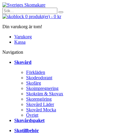
0
produkt(er)
-
0 kr
Din varukorg är tom!
Varukorg
Kassa
Navigation
Skovård
Förkläden
Skodeodorant
Skofärg
Skoimpregnering
Skokräm & Skovax
Skorengöring
Skovård Läder
Skovård Mocka
Övrigt
Skovårdspaket
Skotillbehör