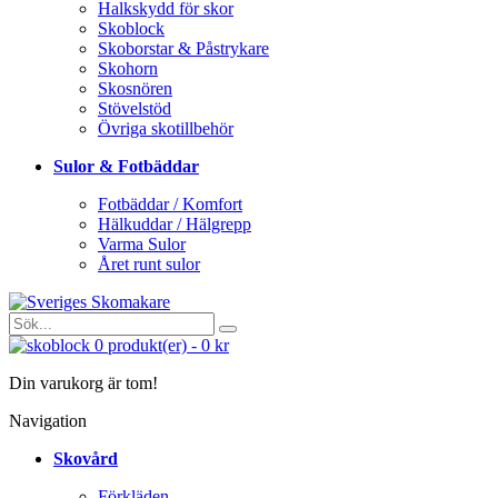
Halkskydd för skor
Skoblock
Skoborstar & Påstrykare
Skohorn
Skosnören
Stövelstöd
Övriga skotillbehör
Sulor & Fotbäddar
Fotbäddar / Komfort
Hälkuddar / Hälgrepp
Varma Sulor
Året runt sulor
0
produkt(er)
-
0 kr
Din varukorg är tom!
Navigation
Skovård
Förkläden