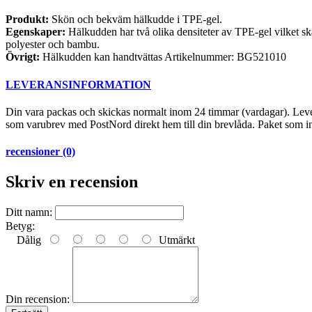
Produkt:
Skön och bekväm hälkudde i TPE-gel.
Egenskaper:
Hälkudden har två olika densiteter av TPE-gel vilket sk
polyester och bambu.
Övrigt:
Hälkudden kan handtvättas
Artikelnummer:
BG521010
LEVERANSINFORMATION
Din vara packas och skickas normalt inom 24 timmar (vardagar). Levere
som varubrev med PostNord direkt hem till din brevlåda. Paket som int
recensioner (0)
Skriv en recension
Ditt namn:
Betyg:
Dålig
Utmärkt
Din recension: