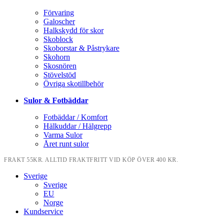
Förvaring
Galoscher
Halkskydd för skor
Skoblock
Skoborstar & Påstrykare
Skohorn
Skosnören
Stövelstöd
Övriga skotillbehör
Sulor & Fotbäddar
Fotbäddar / Komfort
Hälkuddar / Hälgrepp
Varma Sulor
Året runt sulor
FRAKT 55KR. ALLTID FRAKTFRITT VID KÖP ÖVER 400 KR.
Sverige
Sverige
EU
Norge
Kundservice