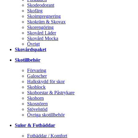
Skodeodorant
Skofärg
Skoimpregnering
Skokräm & Skovax
Skorengöring
Skovård Läder
Skovård Mocka
Övrigt
Skovårdspaket
Skotillbehör
Förvaring
Galoscher
Halkskydd för skor
Skoblock
Skoborstar & Påstrykare
Skohorn
Skosnören
Stövelstöd
Övriga skotillbehör
Sulor & Fotbäddar
Fotbäddar / Komfort