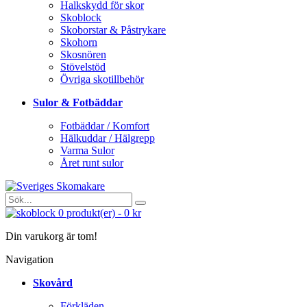
Halkskydd för skor
Skoblock
Skoborstar & Påstrykare
Skohorn
Skosnören
Stövelstöd
Övriga skotillbehör
Sulor & Fotbäddar
Fotbäddar / Komfort
Hälkuddar / Hälgrepp
Varma Sulor
Året runt sulor
0
produkt(er)
-
0 kr
Din varukorg är tom!
Navigation
Skovård
Förkläden