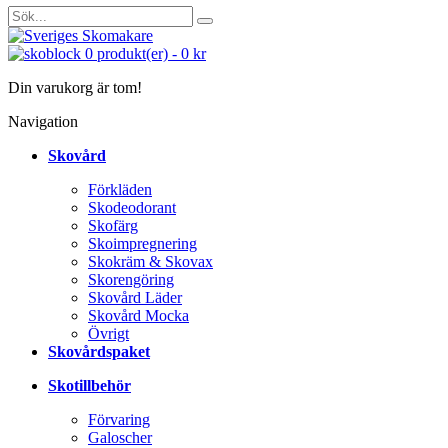
0
produkt(er)
-
0 kr
Din varukorg är tom!
Navigation
Skovård
Förkläden
Skodeodorant
Skofärg
Skoimpregnering
Skokräm & Skovax
Skorengöring
Skovård Läder
Skovård Mocka
Övrigt
Skovårdspaket
Skotillbehör
Förvaring
Galoscher