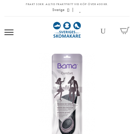
FRAKT 55KR. ALLTID FRAKTFRITT VID KÖP ÖVER 400 KR.
Sverige