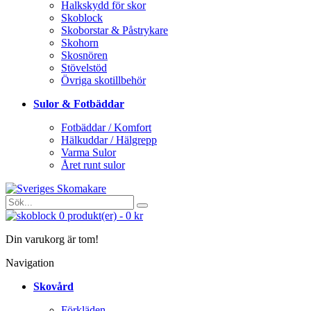
Halkskydd för skor
Skoblock
Skoborstar & Påstrykare
Skohorn
Skosnören
Stövelstöd
Övriga skotillbehör
Sulor & Fotbäddar
Fotbäddar / Komfort
Hälkuddar / Hälgrepp
Varma Sulor
Året runt sulor
0
produkt(er)
-
0 kr
Din varukorg är tom!
Navigation
Skovård
Förkläden