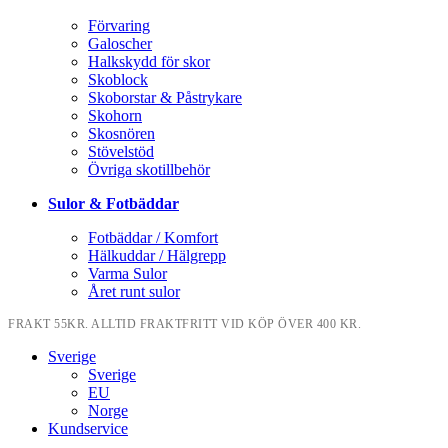
Förvaring
Galoscher
Halkskydd för skor
Skoblock
Skoborstar & Påstrykare
Skohorn
Skosnören
Stövelstöd
Övriga skotillbehör
Sulor & Fotbäddar
Fotbäddar / Komfort
Hälkuddar / Hälgrepp
Varma Sulor
Året runt sulor
FRAKT 55KR. ALLTID FRAKTFRITT VID KÖP ÖVER 400 KR.
Sverige
Sverige
EU
Norge
Kundservice