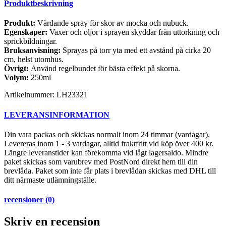
Produktbeskrivning
Produkt:
Vårdande spray för skor av mocka och nubuck.
Egenskaper:
Vaxer och oljor i sprayen skyddar från uttorkning och
sprickbildningar.
Bruksanvisning:
Sprayas på torr yta med ett avstånd på cirka 20
cm, helst utomhus.
Övrigt:
Använd regelbundet för bästa effekt på skorna.
Volym:
250ml
Artikelnummer:
LH23321
LEVERANSINFORMATION
Din vara packas och skickas normalt inom 24 timmar (vardagar).
Levereras inom 1 - 3 vardagar, alltid fraktfritt vid köp över 400 kr.
Längre leveranstider kan förekomma vid lågt lagersaldo. Mindre
paket skickas som varubrev med PostNord direkt hem till din
brevlåda. Paket som inte får plats i brevlådan skickas med DHL till
ditt närmaste utlämningställe.
recensioner (0)
Skriv en recension