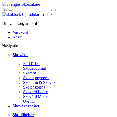
0
produkt(er)
-
0 kr
Din varukorg är tom!
Varukorg
Kassa
Navigation
Skovård
Förkläden
Skodeodorant
Skofärg
Skoimpregnering
Skokräm & Skovax
Skorengöring
Skovård Läder
Skovård Mocka
Övrigt
Skovårdspaket
Skotillbehör