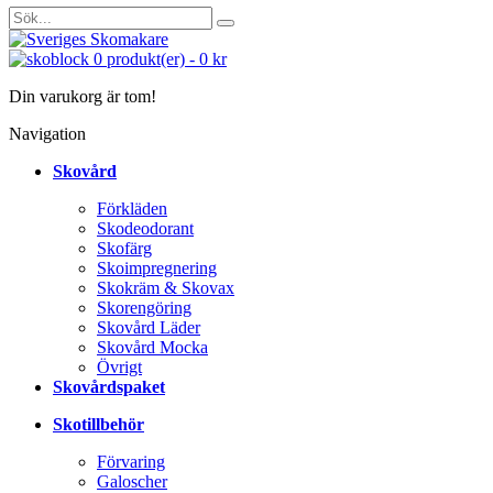
0
produkt(er)
-
0 kr
Din varukorg är tom!
Navigation
Skovård
Förkläden
Skodeodorant
Skofärg
Skoimpregnering
Skokräm & Skovax
Skorengöring
Skovård Läder
Skovård Mocka
Övrigt
Skovårdspaket
Skotillbehör
Förvaring
Galoscher