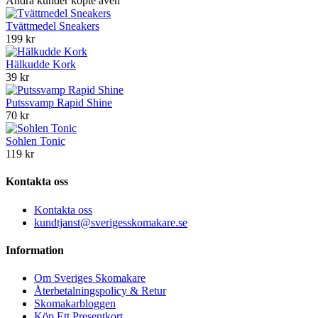
Andra kunder köpte även
Tvättmedel Sneakers
199 kr
Hälkudde Kork
39 kr
Putssvamp Rapid Shine
70 kr
Sohlen Tonic
119 kr
Kontakta oss
Kontakta oss
kundtjanst@sverigesskomakare.se
Information
Om Sveriges Skomakare
Återbetalningspolicy & Retur
Skomakarbloggen
Köp Ett Presentkort