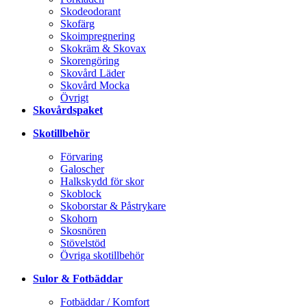
Skodeodorant
Skofärg
Skoimpregnering
Skokräm & Skovax
Skorengöring
Skovård Läder
Skovård Mocka
Övrigt
Skovårdspaket
Skotillbehör
Förvaring
Galoscher
Halkskydd för skor
Skoblock
Skoborstar & Påstrykare
Skohorn
Skosnören
Stövelstöd
Övriga skotillbehör
Sulor & Fotbäddar
Fotbäddar / Komfort