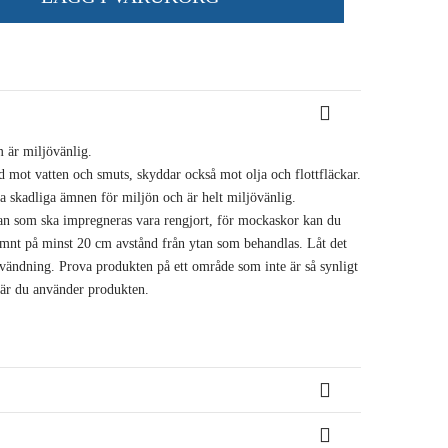
 är miljövänlig.
d mot vatten och smuts, skyddar också mot olja och flottfläckar.
nga skadliga ämnen för miljön och är helt miljövänlig.
n som ska impregneras vara rengjort, för mockaskor kan du
ämnt på minst 20 cm avstånd från ytan som behandlas. Låt det
vändning. Prova produkten på ett område som inte är så synligt
 när du använder produkten.