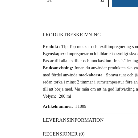
PRODUKTBESKRIVNING
Produkt:
Tip-Top mocka- och textilimpregnering som
Egenskaper:
Impregnerar och bildar ett osynligt skyd
Passar till alla textilier och mockaskinn. Innehåller i
Bruksanvisning:
Innan du använder produkten ska yta
med fördel använda
mockaborste
. Spraya tunt och j
sedan torka i minst 2 timmar i rumstemperatur före an
till att börja med. Var mån om att ha god luftväxling
Volym:
200 ml
Artikelnummer:
T1009
LEVERANSINFORMATION
RECENSIONER (0)