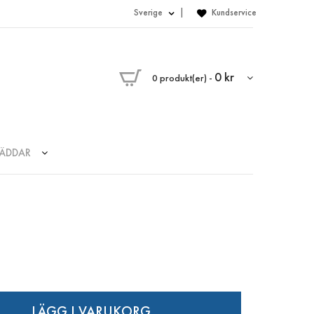
Sverige
Kundservice
0 kr
0
produkt(er)
-
BÄDDAR