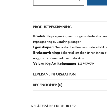
PRODUKTBESKRIVNING
Produkt:
Impregneringsvax för grova läderskor sam
impregnering av vandringskängor.
Egenskaper:
Ger optimal vattenavvisande effekt, sa
Bruksanvisning:
Säkerställ att skon är ren innan
noggrant in skovaxet över hela skon.
Volym:
90g
Artikelnummer:
BG797979
LEVERANSINFORMATION
RECENSIONER (0)
RELATERADE PRODUKTER