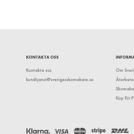
KONTAKTA OSS
INFORM
Kontakta oss
Om Sver
kundtjanst@sverigesskomakare.se
Återbeta
Skomaka
Köp Ett P