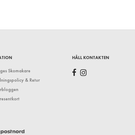
ATION
HÅLL KONTAKTEN
iges Skomakare
lningspolicy & Retur
rbloggen
resentkort