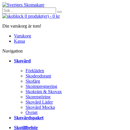
0
produkt(er)
-
0 kr
Din varukorg är tom!
Varukorg
Kassa
Navigation
Skovård
Förkläden
Skodeodorant
Skofärg
Skoimpregnering
Skokräm & Skovax
Skorengöring
Skovård Läder
Skovård Mocka
Övrigt
Skovårdspaket
Skotillbehör