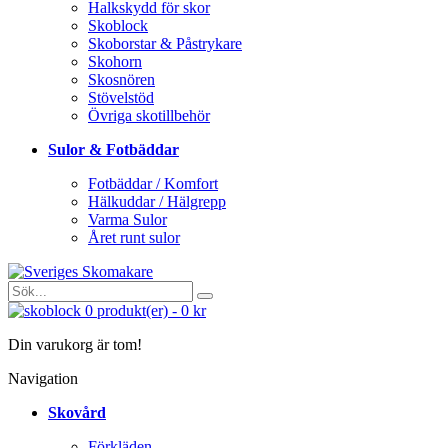
Halkskydd för skor
Skoblock
Skoborstar & Påstrykare
Skohorn
Skosnören
Stövelstöd
Övriga skotillbehör
Sulor & Fotbäddar
Fotbäddar / Komfort
Hälkuddar / Hälgrepp
Varma Sulor
Året runt sulor
0
produkt(er)
-
0 kr
Din varukorg är tom!
Navigation
Skovård
Förkläden