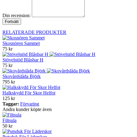
Din recension:
Fortsätt
RELATERADE PRODUKTER
Skosnören Sammet
75 kr
Stövelstöd Blåsbar H
75 kr
Skovårdslåda Björk
795 kr
Halkskydd För Skor Helfot
125 kr
Taggar:
Förvaring
Andra kunder köpte även
Filtsula
50 kr
Putsduk För Läderskor