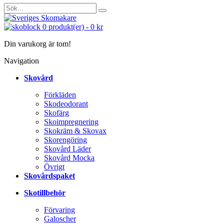
0
produkt(er)
-
0 kr
Din varukorg är tom!
Navigation
Skovård
Förkläden
Skodeodorant
Skofärg
Skoimpregnering
Skokräm & Skovax
Skorengöring
Skovård Läder
Skovård Mocka
Övrigt
Skovårdspaket
Skotillbehör
Förvaring
Galoscher