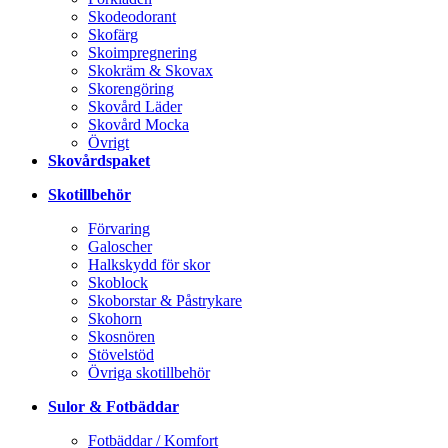
Skodeodorant
Skofärg
Skoimpregnering
Skokräm & Skovax
Skorengöring
Skovård Läder
Skovård Mocka
Övrigt
Skovårdspaket
Skotillbehör
Förvaring
Galoscher
Halkskydd för skor
Skoblock
Skoborstar & Påstrykare
Skohorn
Skosnören
Stövelstöd
Övriga skotillbehör
Sulor & Fotbäddar
Fotbäddar / Komfort