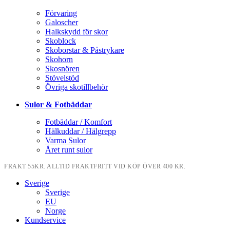
Förvaring
Galoscher
Halkskydd för skor
Skoblock
Skoborstar & Påstrykare
Skohorn
Skosnören
Stövelstöd
Övriga skotillbehör
Sulor & Fotbäddar
Fotbäddar / Komfort
Hälkuddar / Hälgrepp
Varma Sulor
Året runt sulor
FRAKT 55KR. ALLTID FRAKTFRITT VID KÖP ÖVER 400 KR.
Sverige
Sverige
EU
Norge
Kundservice