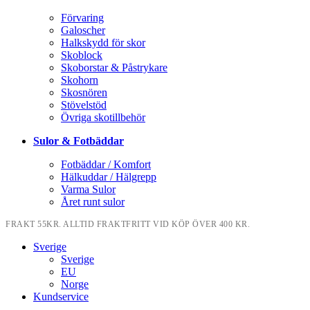
Förvaring
Galoscher
Halkskydd för skor
Skoblock
Skoborstar & Påstrykare
Skohorn
Skosnören
Stövelstöd
Övriga skotillbehör
Sulor & Fotbäddar
Fotbäddar / Komfort
Hälkuddar / Hälgrepp
Varma Sulor
Året runt sulor
FRAKT 55KR. ALLTID FRAKTFRITT VID KÖP ÖVER 400 KR.
Sverige
Sverige
EU
Norge
Kundservice