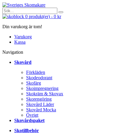
0
produkt(er)
-
0 kr
Din varukorg är tom!
Varukorg
Kassa
Navigation
Skovård
Förkläden
Skodeodorant
Skofärg
Skoimpregnering
Skokräm & Skovax
Skorengöring
Skovård Läder
Skovård Mocka
Övrigt
Skovårdspaket
Skotillbehör