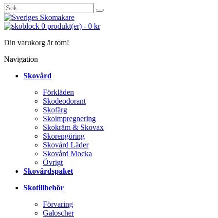
0
produkt(er)
-
0 kr
Din varukorg är tom!
Navigation
Skovård
Förkläden
Skodeodorant
Skofärg
Skoimpregnering
Skokräm & Skovax
Skorengöring
Skovård Läder
Skovård Mocka
Övrigt
Skovårdspaket
Skotillbehör
Förvaring
Galoscher