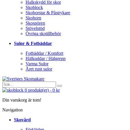
Halkskydd för skor
Skoblock
Skoborstar & Påstrykare
Skohorn
Skosnören
Stövelstöd
Övriga skotillbehör
Sulor & Fotbäddar
Fotbäddar / Komfort
Hälkuddar / Hälgrepp
Varma Sulor
Året runt sulor
0
produkt(er)
-
0 kr
Din varukorg är tom!
Navigation
Skovård
Förkläden