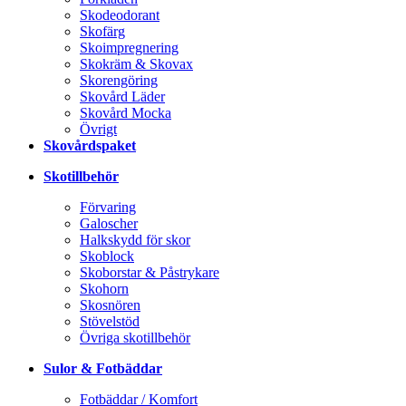
Skodeodorant
Skofärg
Skoimpregnering
Skokräm & Skovax
Skorengöring
Skovård Läder
Skovård Mocka
Övrigt
Skovårdspaket
Skotillbehör
Förvaring
Galoscher
Halkskydd för skor
Skoblock
Skoborstar & Påstrykare
Skohorn
Skosnören
Stövelstöd
Övriga skotillbehör
Sulor & Fotbäddar
Fotbäddar / Komfort