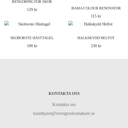
RENGÖRING FÖR SKOR
BAMA COLOUR RENOVATOR
129 kr
115 kr
(FÄRGSPRAY)
SKOBORSTE HÄSTTAGEL
HALKSKYDD HELFOT
100 kr
230 kr
KONTAKTA OSS
Kontakta oss
kundtjanst@sverigesskomakare.se