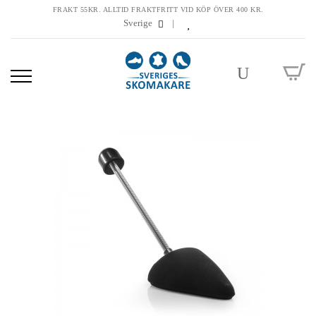
FRAKT 55KR. ALLTID FRAKTFRITT VID KÖP ÖVER 400 KR.
Sverige