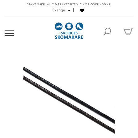
FRAKT 55KR. ALLTID FRAKTFRITT VID KÖP ÖVER 400 KR.
Sverige