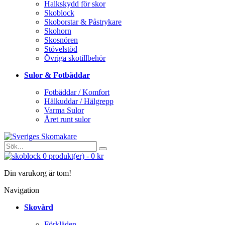
Halkskydd för skor
Skoblock
Skoborstar & Påstrykare
Skohorn
Skosnören
Stövelstöd
Övriga skotillbehör
Sulor & Fotbäddar
Fotbäddar / Komfort
Hälkuddar / Hälgrepp
Varma Sulor
Året runt sulor
0
produkt(er)
-
0 kr
Din varukorg är tom!
Navigation
Skovård
Förkläden