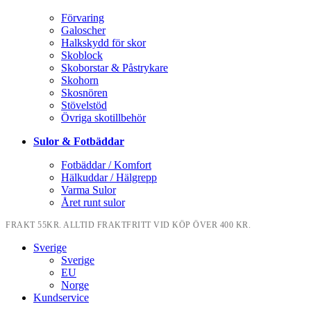
Förvaring
Galoscher
Halkskydd för skor
Skoblock
Skoborstar & Påstrykare
Skohorn
Skosnören
Stövelstöd
Övriga skotillbehör
Sulor & Fotbäddar
Fotbäddar / Komfort
Hälkuddar / Hälgrepp
Varma Sulor
Året runt sulor
FRAKT 55KR. ALLTID FRAKTFRITT VID KÖP ÖVER 400 KR.
Sverige
Sverige
EU
Norge
Kundservice