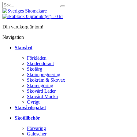
0
produkt(er)
-
0 kr
Din varukorg är tom!
Navigation
Skovård
Förkläden
Skodeodorant
Skofärg
Skoimpregnering
Skokräm & Skovax
Skorengöring
Skovård Läder
Skovård Mocka
Övrigt
Skovårdspaket
Skotillbehör
Förvaring
Galoscher