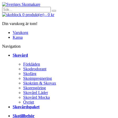
0
produkt(er)
-
0 kr
Din varukorg är tom!
Varukorg
Kassa
Navigation
Skovård
Förkläden
Skodeodorant
Skofärg
Skoimpregnering
Skokräm & Skovax
Skorengöring
Skovård Läder
Skovård Mocka
Övrigt
Skovårdspaket
Skotillbehör