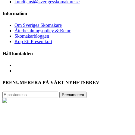
kundtjanst@sverigesskomakare.se
Information
Om Sveriges Skomakare
Återbetalningspolicy & Retur
Skomakarbloggen
Köp Ett Presentkort
Håll kontakten
PRENUMERERA PÅ VÅRT NYHETSBREV