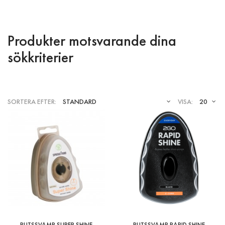
Produkter motsvarande dina
sökkriterier
SORTERA EFTER:
VISA:
Putssvamp Super Shine
59 kr
Produkt: Putssvamp för släta läderskor och
gummimaterial. Egenskaper: Ger perfekt glans
direkt..
PUTSSVAMP SUPER SHINE
PUTSSVAMP RAPID SHINE